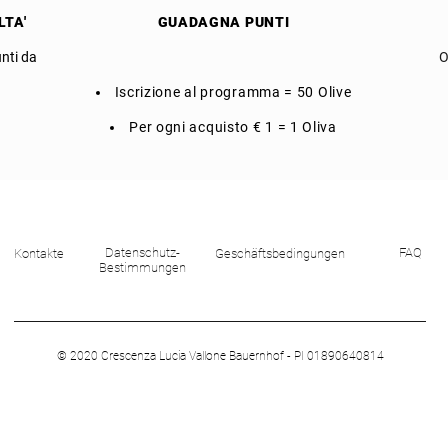
LTA'
GUADAGNA PUNTI
unti da
O
Iscrizione al programma = 50 Olive
Per ogni acquisto
€ 1 = 1 Oliva
Datenschutz-
FAQ
Kontakte
Geschäftsbedingungen
Bestimmungen
© 2020 Crescenza Lucia Vallone Bauernhof - PI 01890640814