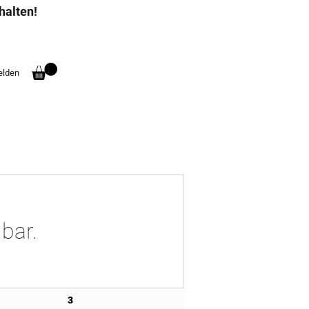
halten!
lden
bar.
3