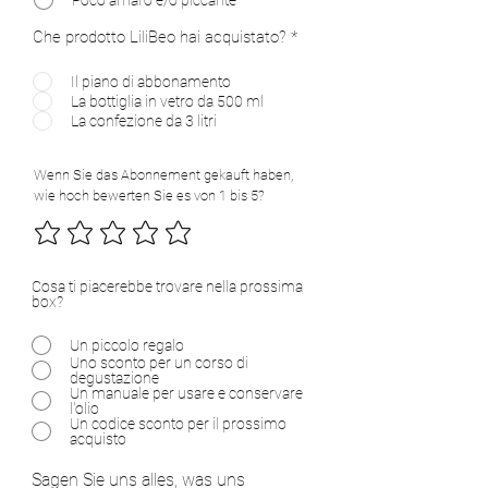
Che prodotto LiliBeo hai acquistato?
*
Il piano di abbonamento
La bottiglia in vetro da 500 ml
La confezione da 3 litri
Wenn Sie das Abonnement gekauft haben,
wie hoch bewerten Sie es von 1 bis 5?
Cosa ti piacerebbe trovare nella prossima
box?
Un piccolo regalo
Uno sconto per un corso di
degustazione
Un manuale per usare e conservare
l'olio
Un codice sconto per il prossimo
acquisto
Sagen Sie uns alles, was uns