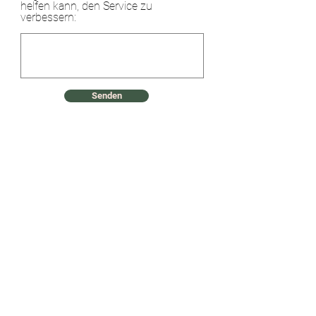
helfen kann, den Service zu
verbessern:
Senden
Registrieren Sie sich, um 10% Rabatt zu
erhalten