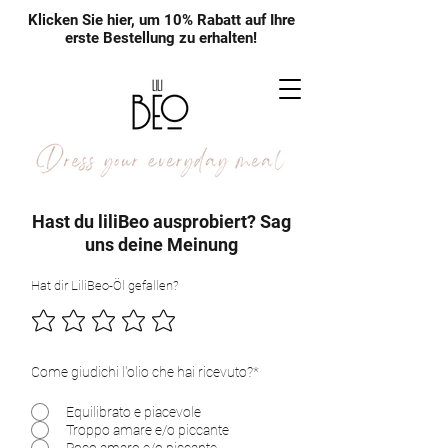
Klicken Sie hier, um 10% Rabatt auf Ihre
erste Bestellung zu erhalten!
Hast du liliBeo ausprobiert? Sag
uns deine Meinung
Hat dir LiliBeo-Öl gefallen?
Come giudichi l'olio che hai ricevuto?*
Equilibrato e piacevole
Troppo amare e/o piccante
Poco amaro e/o piccante